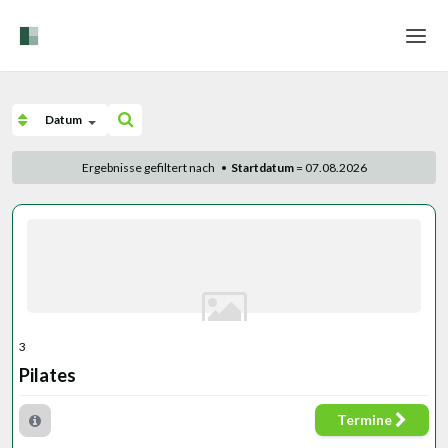
Home
Datum
Login
Ergebnisse gefiltert nach
•
Startdatum
= 07.08.2026
Sprache
Hilfe & Info
3
Pilates
Termine