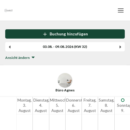
Home
Buchung hinzufügen
Login
03.08. - 09.08.2026 (KW 32)
Sprache
Ansicht ändern
Hilfe & Info
Büro Agnes
Montag,
Dienstag,
Mittwoch,
Donnerstag,
Freitag,
Samstag,
3.
4.
5.
6.
7.
8.
Sonntag
August
August
August
August
August
August
9.
2026
2026
2026
2026
2026
2026
August
2026