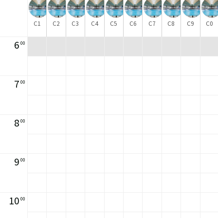
C1
C2
C3
C4
C5
C6
C7
C8
C9
C0
6
00
7
00
8
00
9
00
10
00