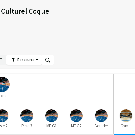
t Culturel Coque
Ressource
rena
ste 2
Piste 3
ME G1
ME G2
Boulder
Gym 1