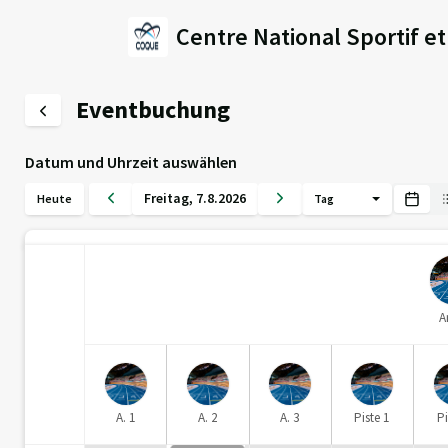
Centre National Sportif e
Eventbuchung
Datum und Uhrzeit auswählen
Freitag
,
7
.
8
.
2026
Heute
Tag
A
A. 1
A. 2
A. 3
Piste 1
Pi