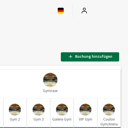
Buchung hinzufügen
Gymnase
Gym 2
Gym 3
Galerie Gym
VIP Gym
Couloir
Gym/Arena