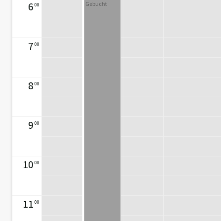
6
Gebucht
00
7
00
8
00
9
00
10
00
11
00