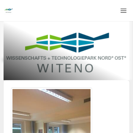
Home
Login
Language
Help & Info