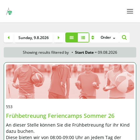
Home
Order
Sunday
,
9
.
8
.
2026
Login
Showing results filtered by
•
Start Date
= 09.08.2026
Language
Help & Info
553
Frühbetreuung Feriencamps Sommer 26
An dieser Stelle können Sie die Frühbetreuung für ihr Kind
dazu buchen.
Diese bieten wir von 08:00-09:00 Uhr an jedem Tag der