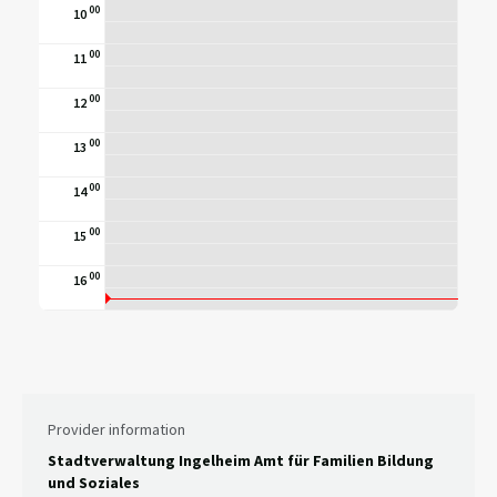
00
10
00
11
00
12
00
13
00
14
00
15
00
16
Provider information
Stadtverwaltung Ingelheim Amt für Familien Bildung
und Soziales