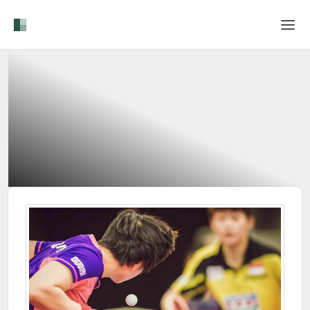
Home
Login
Language
Help & Info