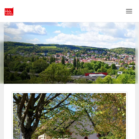
Home
Login
Language
Help & Info