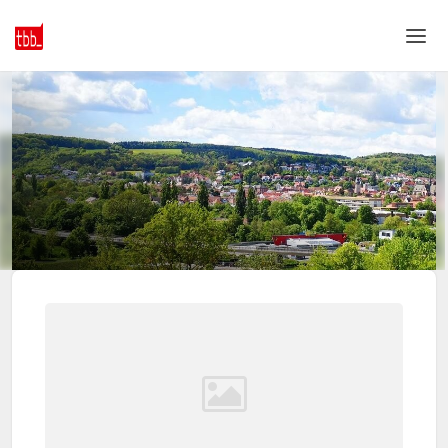
Home
Login
Language
Help & Info