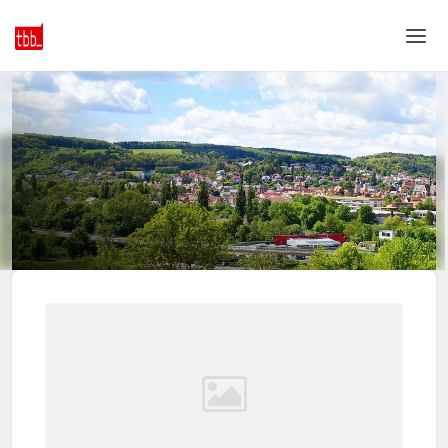
Home
Login
Language
Help & Info