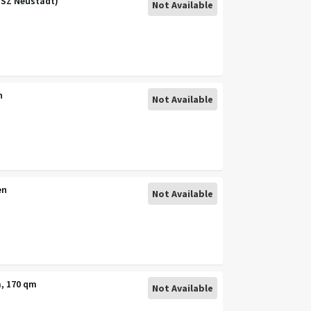
s SZ Neustadt)
Not Available
n
Not Available
en
Not Available
, 170 qm
Not Available