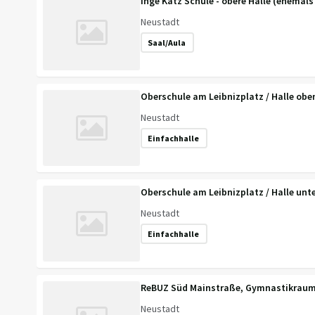
Inge Katz Schule - obere Halle (ehemal
Neustadt
Saal/Aula
Oberschule am Leibnizplatz / Halle obe
Neustadt
Einfachhalle
Oberschule am Leibnizplatz / Halle unt
Neustadt
Einfachhalle
ReBUZ Süd Mainstraße, Gymnastikraum
Neustadt