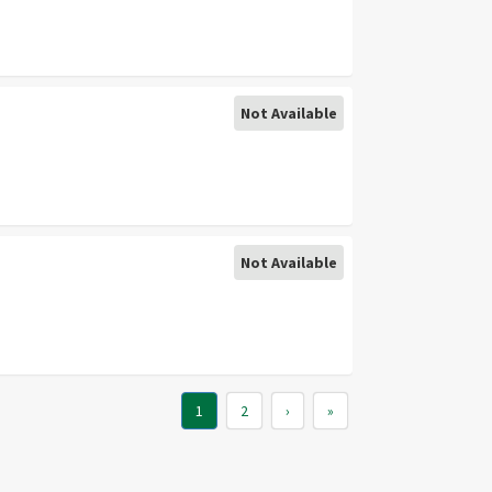
Not Available
Not Available
1
2
›
»