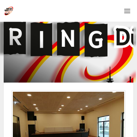
Home
Login
Language
Help & Info