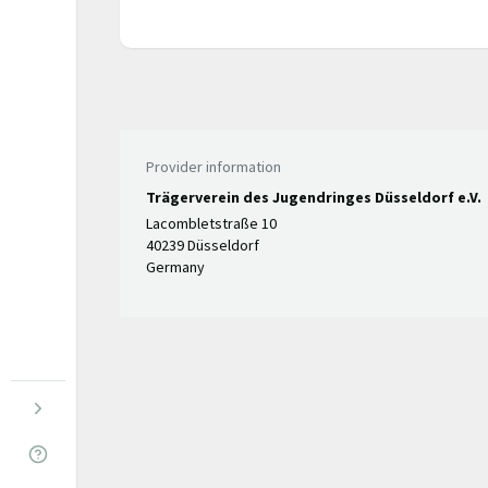
Provider information
Trägerverein des Jugendringes Düsseldorf e.V.
Lacombletstraße 10
40239 Düsseldorf
Germany
Menu open
Help & Info