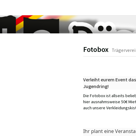
Fotobox
Trägerverei
Verleiht eurem Event da
Jugendring!
Die Fotobox ist allseits beli
hier ausnahmsweise 50€ Miete
auch unsere Verkleidungskist
Ihr plant eine Verans