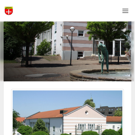
Home
Login
Language
Help & Info