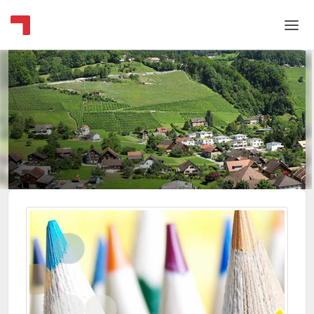
Home
Login
Language
Help & Info