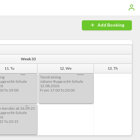
Add Booking
Week 33
11, Tu
12, We
13, Th
ing
Tanztraining
upprecht-Schule
Johann-Rupprecht-Schule
26
12.08.2026
00 To 19:00
From 17:00 To 20:00
-Aerobic ab 16.09.25
upprecht-Schule
26
15 To 20:15