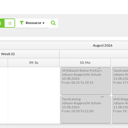
Resource
August 2026
Week 32
09, Su
10, Mo
VHS Bauch-Beine-Po Kurs
Tanztrain
Johann-Rupprecht-Schule
Johann-R
10.08.2026
11.08.20
From 18:15 To 19:15
From 17:
Tanztraining
VHS Stepp
Johann-Rupprecht-Schule
Johann-R
10.08.2026
11.08.20
From 19:30 To 21:00
From 19: