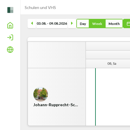
Schulen und VHS
03.08. - 09.08.2026
Day
Week
Month
Home
Login
Language
06, Th
07, Fr
08, Sa
Tanztraining
Johann-Rupprecht-Schule
07.08.2026
From 17:30 To 19:30
Johann-Rupprecht-Sc…