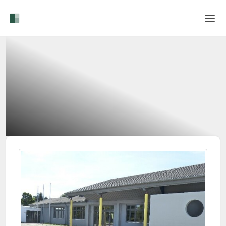
Home
Login
Language
Help & Info