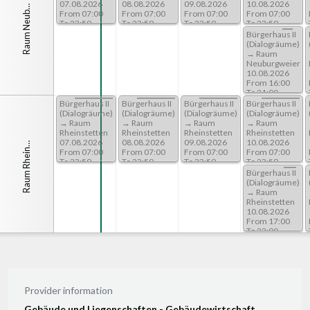
a
u
m
N
e
u
r
g
w
e
i
e
06.08.2026
07.08.2026
08.08.2026
09.08.2026
10.08.2026
R
u
r
From 07:00
From 07:00
From 07:00
From 07:00
From 07:00
b
To 23:59
To 23:59
To 23:59
To 23:59
To 23:59
Bürgerhaus II
Bürgerhaus II
(Dialogräume)
(Dialogräume)
→ Raum
→ Raum
Neuburgweier
Neuburgweier
06.08.2026
10.08.2026
From 17:00
From 16:00
To 22:00
To 21:00
Bürgerhaus II
Bürgerhaus II
Bürgerhaus II
Bürgerhaus II
Bürgerhaus II
(Dialogräume)
(Dialogräume)
(Dialogräume)
(Dialogräume)
(Dialogräume)
→ Raum
→ Raum
→ Raum
→ Raum
→ Raum
a
u
m
R
h
e
i
s
e
t
t
e
Rheinstetten
Rheinstetten
Rheinstetten
Rheinstetten
Rheinstetten
06.08.2026
07.08.2026
08.08.2026
09.08.2026
10.08.2026
R
t
n
n
From 07:00
From 07:00
From 07:00
From 07:00
From 07:00
To 23:59
To 23:59
To 23:59
To 23:59
To 23:59
Bürgerhaus II
(Dialogräume)
→ Raum
Rheinstetten
10.08.2026
From 17:00
To 22:00
Provider information
Gebäude und Liegenschaften - Gebäudewirtschaft