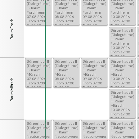
(Dialogräume)
(Dialogräume)
(Dialogräume)
(Dialogräume)
(Dialogräume)
→ Raum
→ Raum
→ Raum
→ Raum
→ Raum
a
u
m
F
o
r
c
e
i
Forchheim
Forchheim
Forchheim
Forchheim
Forchheim
06.08.2026
07.08.2026
08.08.2026
09.08.2026
10.08.2026
R
h
m
h
From 07:00
From 07:00
From 07:00
From 07:00
From 07:00
To 23:59
To 23:59
To 23:59
To 23:59
To 23:59
Bürgerhaus II
(Dialogräume)
→ Raum
Forchheim
10.08.2026
From 17:00
To 22:00
Bürgerhaus II
Bürgerhaus II
Bürgerhaus II
Bürgerhaus II
Bürgerhaus II
(Dialogräume)
(Dialogräume)
(Dialogräume)
(Dialogräume)
(Dialogräume)
→ Raum
→ Raum
→ Raum
→ Raum
→ Raum
Mörsch
Mörsch
Mörsch
Mörsch
Mörsch
06.08.2026
07.08.2026
08.08.2026
09.08.2026
10.08.2026
Raum Mörsch
From 07:00
From 07:00
From 07:00
From 07:00
From 07:00
To 23:59
To 23:59
To 23:59
To 23:59
To 23:59
Bürgerhaus II
(Dialogräume)
→ Raum
Mörsch
10.08.2026
From 17:00
To 22:00
Bürgerhaus II
Bürgerhaus II
Bürgerhaus II
Bürgerhaus II
Bürgerhaus II
(Dialogräume)
(Dialogräume)
(Dialogräume)
(Dialogräume)
(Dialogräume)
→ Raum
→ Raum
→ Raum
→ Raum
→ Raum
Neuburgweier
Neuburgweier
Neuburgweier
Neuburgweier
Neuburgweier