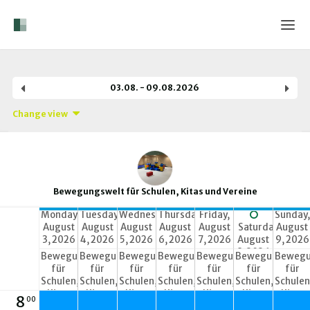
Home
03.08. - 09.08.2026
Login
Change view
Language
Help & Info
Bewegungswelt für Schulen, Kitas und Vereine
Monday,
Tuesday,
Wednesday,
Thursday,
Friday,
Sunday,
August
August
August
August
August
Saturday,
August
3, 2026
4, 2026
5, 2026
6, 2026
7, 2026
August
9, 2026
8, 2026
Bewegungswelt
Bewegungswelt
Bewegungswelt
Bewegungswelt
Bewegungswelt
Bewegungswelt
Bewegu
für
für
für
für
für
für
für
Schulen,
Schulen,
Schulen,
Schulen,
Schulen,
Schulen,
Schulen
Kitas
Kitas
Kitas
Kitas
Kitas
Kitas
Kitas
8
00
und
und
und
und
und
und
und