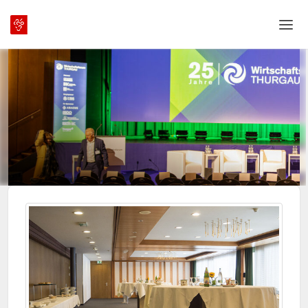
Home
Login
Sprache
Hilfe & Info