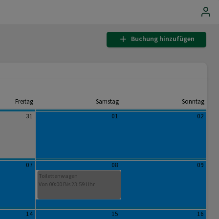
Buchung hinzufügen
Freitag
Samstag
Sonntag
31
01
02
07
08
09
Toilettenwagen
Von 00:00 Bis 23:59 Uhr
14
15
16