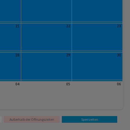
21
22
23
28
29
30
04
05
06
Außerhalb der Öffnungszeiten
Sperrzeiten