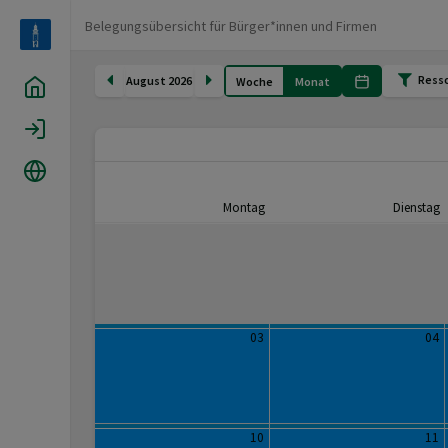
Belegungsübersicht für Bürger*innen und Firmen
Ress
August 2026
Woche
Monat
Home
Login
Sprache
Montag
Dienstag
03
04
10
11