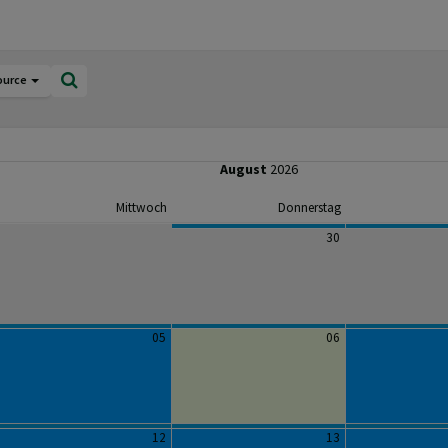
ource
August
2026
Mittwoch
Donnerstag
30
05
06
12
13