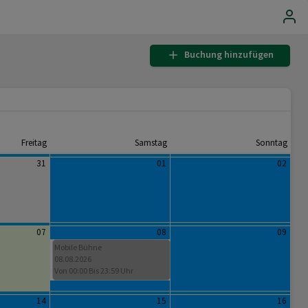
Buchung hinzufügen
Freitag
Samstag
Sonntag
31
01
02
07
08
09
Mobile Bühne
08.08.2026
Von 00:00 Bis 23:59 Uhr
14
15
16