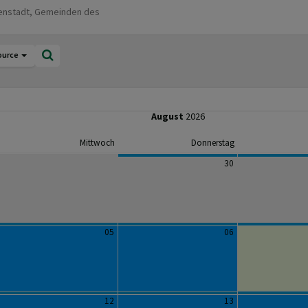
uenstadt, Gemeinden des
ource
August
2026
Mittwoch
Donnerstag
30
05
06
12
13