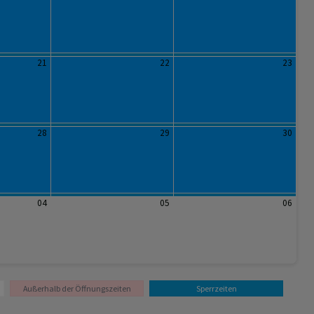
21
22
23
28
29
30
04
05
06
Außerhalb der Öffnungszeiten
Sperrzeiten