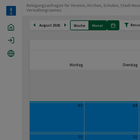
Belegungsanfragen für Vereine, Kirchen, Schulen, Stadt Ne
Verwaltungraumes
Ress
August 2026
Woche
Monat
Home
Login
Sprache
Montag
Dienstag
03
04
10
11