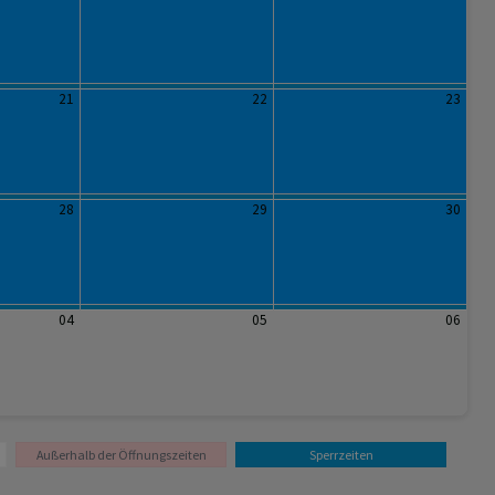
21
22
23
28
29
30
04
05
06
Außerhalb der Öffnungszeiten
Sperrzeiten