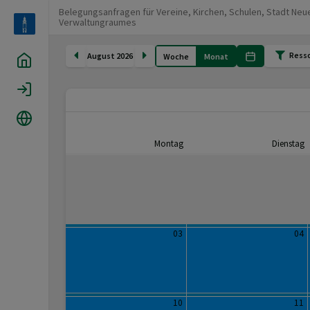
Belegungsanfragen für Vereine, Kirchen, Schulen, Stadt Ne
Verwaltungraumes
Ress
August 2026
Woche
Monat
Home
Login
Sprache
Montag
Dienstag
03
04
10
11