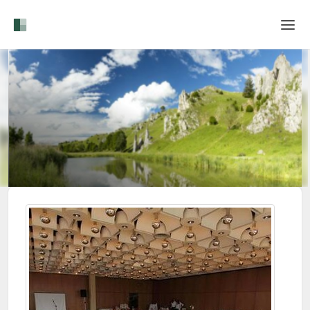
Home
Login
Sprache
Hilfe & Info