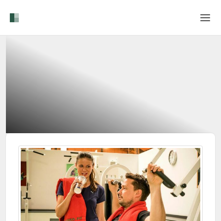
Home
Login
Sprache
Hilfe & Info