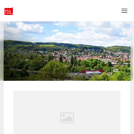
Home
Login
Sprache
Hilfe & Info