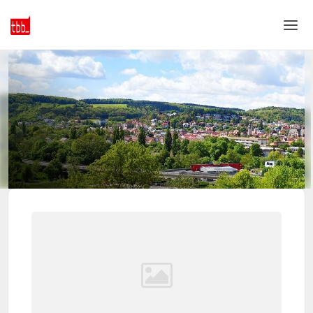
Home
Login
Sprache
Hilfe & Info