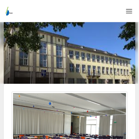
Home
Login
Sprache
Hilfe & Info