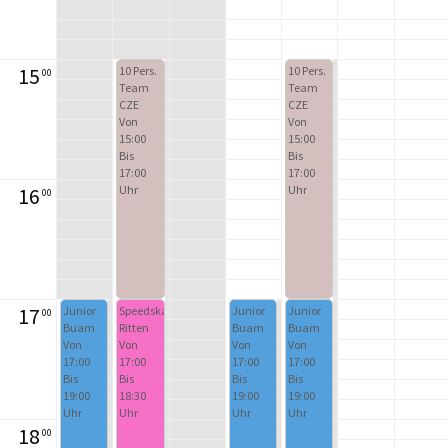
15
10 Pers.
10 Pers.
00
Team
Team
CZE
CZE
Von
Von
15:00
15:00
Bis
Bis
17:00
17:00
Uhr
Uhr
16
00
17
Junior
Speedskaters
Junior
Junior
00
Buam
Ritten
Buam
Buam
Von
Von
Von
Von
17:00
17:00
17:00
17:00
Bis
Bis
Bis
Bis
19:00
18:30
19:00
19:00
Uhr
Uhr
Uhr
Uhr
18
00