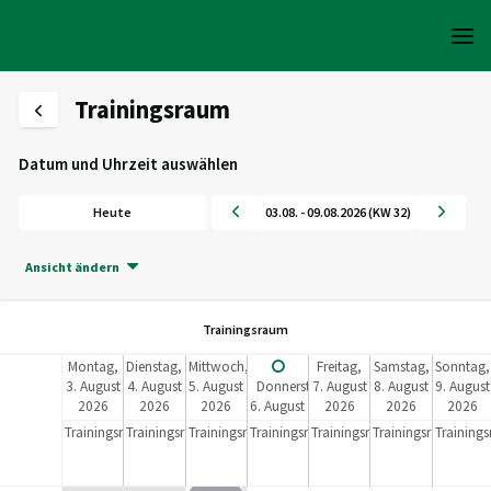
Trainingsraum
Datum und Uhrzeit auswählen
Heute
03.08. - 09.08.2026 (KW 32)
Ansicht ändern
Trainingsraum
Montag,
Dienstag,
Mittwoch,
Freitag,
Samstag,
Sonntag,
3. August
4. August
5. August
Donnerstag,
7. August
8. August
9. August
2026
2026
2026
6. August
2026
2026
2026
2026
Trainingsraum
Trainingsraum
Trainingsraum
Trainingsraum
Trainingsraum
Trainingsraum
Training