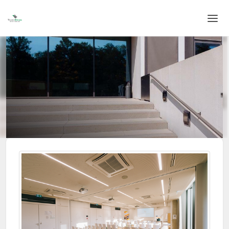
Home
Login
Sprache
Hilfe & Info