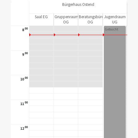
Bürgerhaus Ostend
Saal EG
Gruppenraum
Beratungsbüro
Jugendraum
OG
OG
UG
00
Gebucht
8
00
9
00
10
00
11
00
12