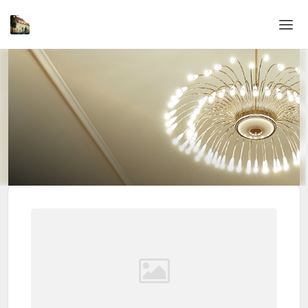
Home
Login
Sprache
Hilfe & Info