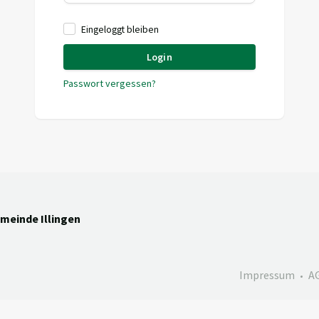
Eingeloggt bleiben
Login
Passwort vergessen?
emeinde Illingen
Impressum
A