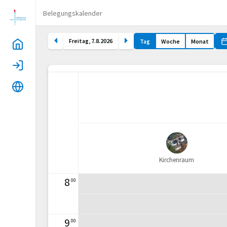
Belegungskalender
Freitag
,
7
.
8
.
2026
Tag
Woche
Monat
Home
Login
Sprache
Kirchenraum
8
00
9
00