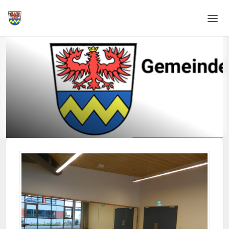
Home
Login
Sprache
Hilfe & Info