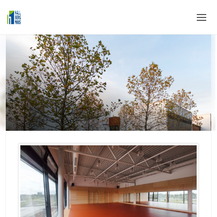
Home
Login
Sprache
Hilfe & Info