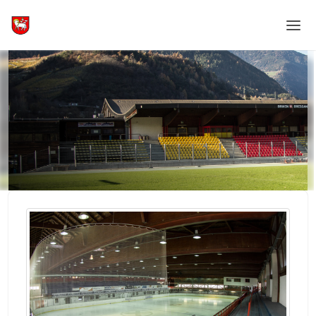
Home
Login
Sprache
Hilfe & Info